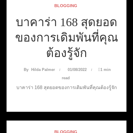
BLOGGING
บาคาร่า 168 สุดยอด
ของการเดิมพันที่คุณ
ต้องรู้จัก
By
Hilda Palmer
01/08/2022
1 min
read
บาคาร่า 168 สุดยอดของการเดิมพันที่คุณต้องรู้จัก
BLOGGING