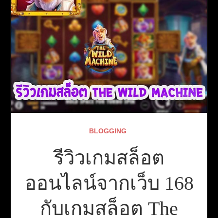
BLOGGING
รีวิวเกมสล็อต
ออนไลน์จากเว็บ 168
กับเกมสล็อต The