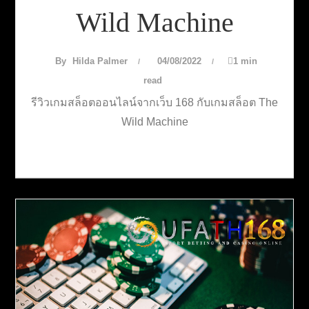
Wild Machine
By
Hilda Palmer
04/08/2022
1 min
read
รีวิวเกมสล็อตออนไลน์จากเว็บ 168 กับเกมสล็อต The
Wild Machine