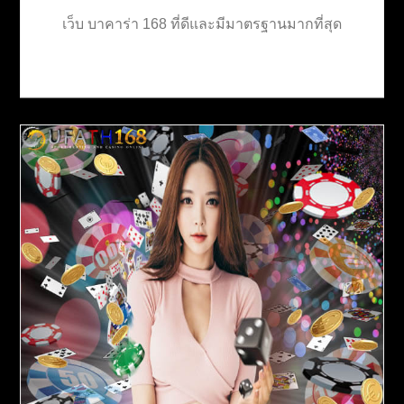
เว็บ บาคาร่า 168 ที่ดีและมีมาตรฐานมากที่สุด