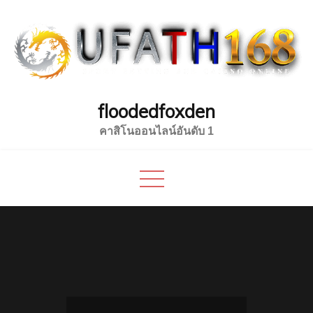
Skip
to
content
floodedfoxden
คาสิโนออนไลน์อันดับ 1