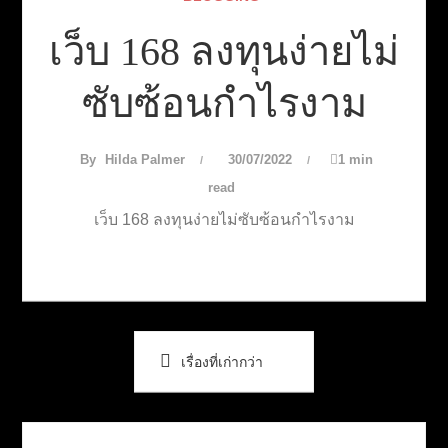
เว็บ 168 ลงทุนง่ายไม่
ซับซ้อนกำไรงาม
By
Hilda Palmer
30/07/2022
1 min
read
เว็บ 168 ลงทุนง่ายไม่ซับซ้อนกำไรงาม
แนะแนว
เรื่องที่เก่ากว่า
เรื่อง