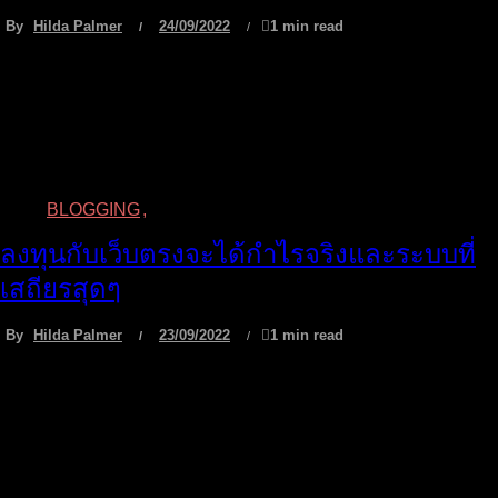
By
Hilda Palmer
24/09/2022
1 min read
เว็บตรงไม่ผ่านเอเย่นต์สามารถลงทุนได้เฉพาะที่เดียวเท่านั้น สิทธิ
พิเศษ และความแตกต่างระหว่างเว็บไซต์ที่มีความมั่นคงกับเว็บที่
เป็นเว็บเอเย่น บอกได้เลยว่าถ้าคุณเลือกที่จะลงทุนกับ คาสิโน
ออนไลน์เว็บตรง ถ้าเ […]
BLOGGING
ลงทุนกับเว็บตรงจะได้กำไรจริงและระบบที่
เสถียรสุดๆ
By
Hilda Palmer
23/09/2022
1 min read
ลงทุนกับเว็บตรงจะได้กำไรจริงและระบบที่เสถียรสุดๆ เลือกที่จะ
ลงทุนจำเป็นต้องเลือกเว็บที่ดีที่สุดให้กับตัวเอง และคุณสามารถที่
จะเลือกลงทุน คาสิโนออนไลน์999 หนึ่งเดียวเท่านั้นที่ได้รับการกา
รันตีจากผู้เล่นจ […]