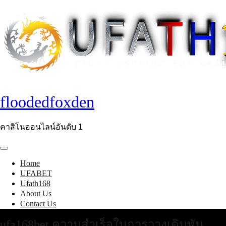
Skip
to
content
floodedfoxden
คาสิโนออนไลน์อันดับ 1
Home
UFABET
Ufath168
About Us
Contact Us
ufa168bet ความสำเร็จในการวางเดิมพัน