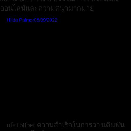
ออนไลน์และความสนุกมากมาย
By
Hilda Palmer
06/09/2022
1 min read
ufa168bet ความสำเร็จในการวางเดิมพันออนไลน์และความสนุก
มากมาย ในการวางเดิมพันออนไลน์ แล้วจะเป็นส่วนช่วย ทำให้ทุก
ท่านนั้น สามารถได้สัมผัส กับประสบการณ์ที่ดี ในการเล่นเกม และ
วางเดิมพันออนไลน์ เข้ามาที่นี่ และทุกท่านนั้น จะได้รับแต่ ความ
สนุกในการวางเดิมพันมากที่สุด ทางเว็บไซต์ของเรานั้น จะตอบ
โจทย์ ในการทำงาน ของทุกท่านได้เป็นอย่างดี และแน่นอนว่า ทุก
คนที่เข้ามาแทงบาคาร่า
หรือทำการ วางเดิมพันออนไลน์ ทุกคน
จะได้ รักความสนุก ได้อย่างเต็มรูปแบบ และแน่นอนว่า ขั้นตอนใน
การสมัครสมาชิก ทุกท่านก็จะสามารถ ดำเนินการสมัคร กับ
เว็บไซต์ของเรา ได้อย่างง่ายดายที่สุด
💸💸💸💸 💸💸💸💸 💸💸💸💸 💸💸💸💸 💸💸💸💸 💸💸💸💸 💸💸
💸💸 💸💸💸💸 💸💸💸💸
ufa168bet ความสำเร็จในการวางเดิมพัน