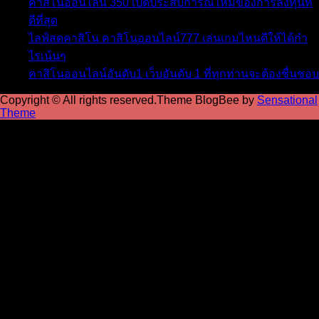
คาสิโนออนไลน์ 350 เปิดประสบการณ์ใหม่ของการลงทุนที่
ดีที่สุด
ไลฟ์สดคาสิโน คาสิโนออนไลน์777 เล่นเกมไหนดีให้ได้กำ
ไรเน้นๆ
คาสิโนออนไลน์อันดับ1 เว็บอันดับ 1 ที่ทุกท่านจะต้องชื่นชอบ
Copyright © All rights reserved.Theme BlogBee by
Sensational
Theme