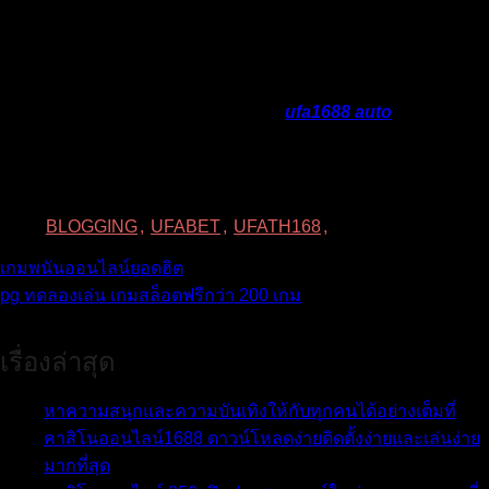
ต่างๆ แล้ว คุณยังจะได้รับการบริการที่ดีที่สุด ซึ่งเรามั่นใจว่าคุณไม่
เคยเจอที่ไหนมาก่อน
💙 💙 💙 💙 💙 💙 💙 💙 💙 💙 💙 💙 💙 💙 💙 💙 💙 💙 💙 💙 💙 💙
เกมพนันออนไลน์ยอดฮิต
ufa1688 auto
Credit gclub8
💙 💙 💙 💙 💙 💙 💙 💙 💙 💙 💙 💙 💙 💙 💙 💙 💙 💙 💙 💙 💙 💙
BLOGGING
UFABET
UFATH168
แนะแนว
เกมพนันออนไลน์ยอดฮิต
pg ทดลองเล่น เกมสล็อตฟรีกว่า 200 เกม
เรื่อง
เรื่องล่าสุด
หาความสนุกและความบันเทิงให้กับทุกคนได้อย่างเต็มที่
คาสิโนออนไลน์1688 ดาวน์โหลดง่ายติดตั้งง่ายและเล่นง่าย
มากที่สุด