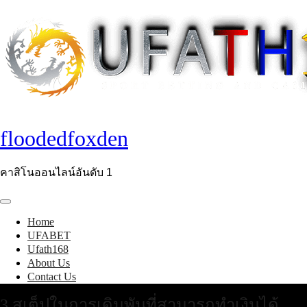
Skip
to
content
floodedfoxden
คาสิโนออนไลน์อันดับ 1
Home
UFABET
Ufath168
About Us
Contact Us
3 สเต็ปในการเดิมพันที่สามารถทำเงินได้