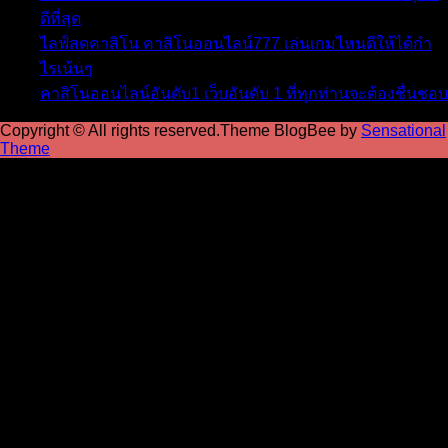
ดีที่สุด
ไลฟ์สดคาสิโน คาสิโนออนไลน์777 เล่นเกมไหนดีให้ได้กำ
ไรเน้นๆ
คาสิโนออนไลน์อันดับ1 เว็บอันดับ 1 ที่ทุกท่านจะต้องชื่นชอบ
Copyright © All rights reserved.Theme BlogBee by
Sensational
Theme