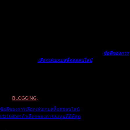
วัยเยาว์ทุกคน เพียงแค่น้องๆสนใจสมัครสมาชิกใหม่และรับ
ยูสเซอร์พร้อมพาสเวิร์ดกับ ufa168bet ภายในเดือนนี้ ก็สามารถรับ
เครดิตเล่นเกมฟรีได้ทันทีสูงสุด 100 บาท ไม่จำเป็นต้องนำเงินของ
ตนเองมาลงทุนเลยแม้แต่น้อย แต่ก็ทำเงินได้เลยแบบปังๆ
💸💸💸💸 💸💸💸💸 💸💸💸💸 💸💸💸💸 💸💸💸💸 💸💸💸💸 💸💸
💸💸 💸💸💸💸 💸💸💸💸
ข้อดีของการเลือกเล่นเกมสล็อตออนไลน์ สนใจคลิก
ข้อดีของการ
เลือกเล่นเกมสล็อตออนไลน์
สนับสนุนโดย ufa168bet
💸💸💸💸 💸💸💸💸 💸💸💸💸 💸💸💸💸 💸💸💸💸 💸💸💸💸 💸💸
💸💸 💸💸💸💸 💸💸💸💸
BLOGGING
แนะแนว
ข้อดีของการเลือกเล่นเกมสล็อตออนไลน์
ufa168bet ถ้าเลือกของการลงทุนที่ดีที่สุด
เรื่อง