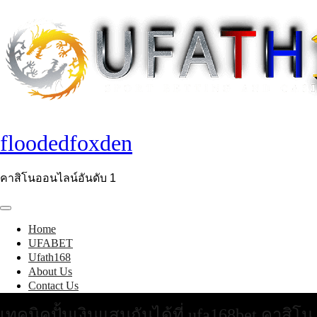
Skip
to
content
floodedfoxden
คาสิโนออนไลน์อันดับ 1
Home
UFABET
Ufath168
About Us
Contact Us
เทคนิคปั้นเงินแสนกันได้ที่ ufa168bet คาสิโน