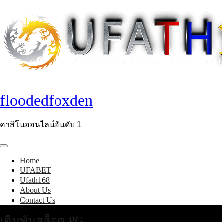
Skip
to
content
floodedfoxden
คาสิโนออนไลน์อันดับ 1
Home
UFABET
Ufath168
About Us
Contact Us
เดิมพันสล็อต PG