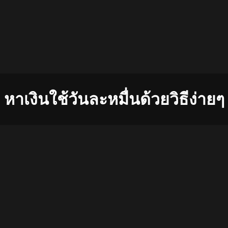
หาเงินใช้วันละหมื่นด้วยวิธีง่ายๆ