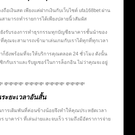
ถือเงินสด เพียงแค่ฝากเงินกับเว็บไซต์ ufa168bet ผ่าน
คุณสามารถทำรายการได้เพียงปลายนิ้วสัมผัส
กทั้งยังรับรองการทำธุรกรรมทุกบัญชีธนาคารชั้นนำของ
ที่คุณจะสามารถเข้ามาเล่นเกมกับเราได้ทุกที่ทุกเวลา
็ยังพร้อมที่จะให้บริการคุณตลอด 24 ชั่วโมง ดังนั้น
ชิกกับเราและรับยูเซอร์ในการล็อกอิน ไม่ว่าคุณจะอยู่
💸 💸💸💸💸 💸💸💸💸 💸💸💸💸 💸💸💸💸
นระยะเวลาอันสั้น
การเดิมพันที่ค่อนข้างน้อยจึงทำให้คุณประหยัดเวลา
ร บาคาร่า ที่เล่นง่ายและจบเร็ว รวมถึงมีอัตราการจ่าย