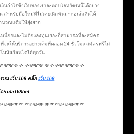
งินกำไรซึ่งเว็บของเราจะตอบโจทย์ตรงนี้ได้อย่าง
้อน สำหรับมือใหม่ที่ไม่เคยเดิมพันมาก่อนก็เดินได้
ำนวณแต้มให้ยุ่งยาก
องเหนื่อยและไม่ต้องลงทุนเยอะก็สามารถที่จะสมัคร
ที่จะให้บริการอย่างเต็มที่ตลอด 24 ชั่วโมง สมัครฟรีไม่
ลโบนัสก้อนโตได้ทุกวัน
💸 💸💸💸💸 💸💸💸💸 💸💸💸💸 💸💸💸💸
รบน เว็บ 168 คลิ๊ก
เว็บ 168
โดย ufa168bet
💸 💸💸💸💸 💸💸💸💸 💸💸💸💸 💸💸💸💸