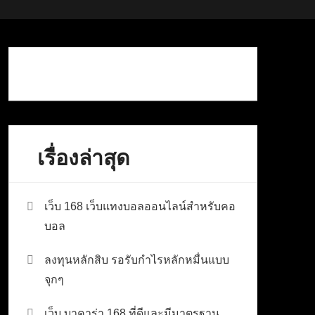
เรื่องล่าสุด
เว็บ 168 เว็บแทงบอลออนไลน์สำหรับคอ
บอล
ลงทุนหลักสิบ รอรับกำไรหลักหมื่นแบบ
จุกๆ
เว็บ บาคาร่า 168 ที่ดีและมีมาตรฐาน