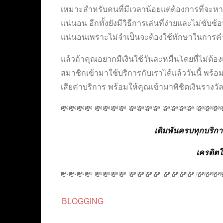
เหมาะสำหรับคนที่มีเวลาน้อยแต่ต้องการที่จะหาเ
แน่นอน อีกทั้งยังมีวิธีการเล่นที่ง่ายและไม่ซับซ
แน่นอนเพราะไม่จำเป็นจะต้องใช้ทักษาในการค
แล้วถ้าคุณอยากมีเงินใช้วันละหมื่นโดยที่ไม่ต้
สมาชิกเข้ามาใช้บริการกับเราได้แล้ววันนี้ พร้อม
เสียค่าบริการ พร้อมให้คุณเข้ามาพิชิตเงินรางวั
💸💸💸💸 💸💸💸💸 💸💸💸💸 💸💸💸💸 💸💸💸
เดิมพันครบทุกบริกา
เครดิต
💸💸💸💸 💸💸💸💸 💸💸💸💸 💸💸💸💸 💸💸💸
BLOGGING