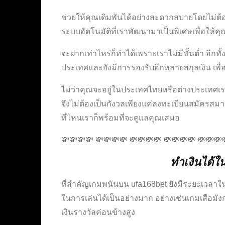
ช่วยให้คุณเดิมพันได้อย่างสะดวกสบายโดยไม่ต้อง
ระบบอัตโนมัติที่เราพัฒนามาเป็นพิเศษเพื่อให้
จะฝากเท่าไหร่ก็ทำได้เพราะเราไม่มีขั้นต่ำ อี
ประเทศและยังมีการรองรับอีกหลายสกุลเงิน เพื่อ
ไม่ว่าคุณจะอยู่ในประเทศไทยหรือต่างประเทศเราก
จึงไม่ต้องเป็นกังวลเพียงแค่ลงทะเบียนสมัครสมา
ที่ไหนเราก็พร้อมที่จะดูแลคุณเสมอ
💸💸💸💸 💸💸💸💸 💸💸💸💸 💸💸💸💸 💸💸💸
ทำเงินได้ใ
ที่สำคัญเกมพนันบน ufa168bet ยังมีระยะเวลาใน
ในการเล่นได้เป็นอย่างมาก อย่างเช่นเกมเสือมังก
เงินรางวัลค่อนข้างสูง