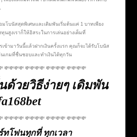
น
โบนัสสุดพิเศษและเดิมพันเริ่มต้นแค่ 1 บาทเพียง
งทุนสูงเราก็ให้อิสระในการเล่นอย่างเต็มที่
รเข้ามาวันนี้แล้วฝากเงินครั้งแรก คุณก็จะได้รับโบนัส
เล่นเกมที่ชื่นชอบและทำเงินได้ทุกวัน
💸 💸💸💸💸 💸💸💸💸 💸💸💸💸 💸💸💸💸
นด้วยวิธีง่ายๆ เดิมพัน
fa168bet
💸 💸💸💸💸 💸💸💸💸 💸💸💸💸 💸💸💸💸
์ทโฟนทุกที่ ทุกเวลา