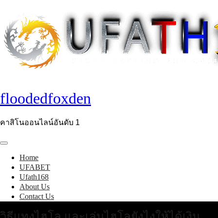
Skip
to
content
floodedfoxden
คาสิโนออนไลน์อันดับ 1
Home
UFABET
Ufath168
About Us
Contact Us
วิธีแทงไฮโล และเล่นไฮโลยังไงให้ได้เงิน