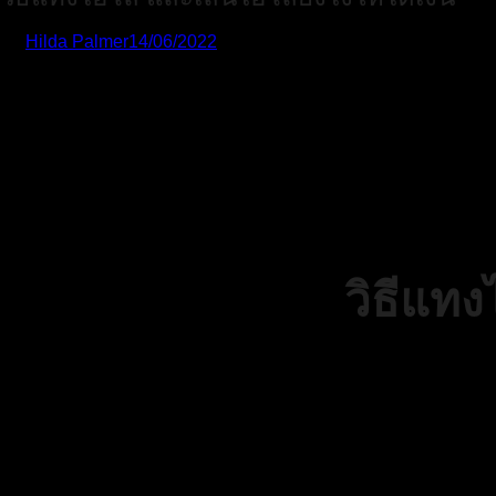
By
Hilda Palmer
14/06/2022
1 min read
วิธีแทงไฮโล และเล่นไฮโลยังไงให้ได้เงิน การเล่นไฮโลหรือการแทงให
จบพิธีงาน ก็จะมีเจ้ามือ ที่เตรียมอุปกรณ์ทุกอย่างเข้ามา เพื่อให้ชา
ซึ่งกติกาการเล่นก็สามารถเข้าใจได้ง่าย แต่คนในสมัยนั้นจะยืนล้อมก
คนทำให้เจ้ามือไม่สามารถมองเงินที่วางเดิมพันได้ตลอด ทำให้มีผู้เล
💸💸💸💸 💸💸💸💸 💸💸💸💸 💸💸💸💸 💸💸💸💸 💸💸💸💸 💸💸
วิธีแทง
แต่ปัญหาเหล่านี้จะหมดไปเพียงแค่ท่านสมัครสมาชิกมาเล่นกับ เว็
อีกต่อไปเพราะระบบจะเป็นคนที่คอยจัดการเงินให้ท่าน และท่านจะไ
วิธีแทงไฮโล และ
เล่นไฮโลยังไงให้ได้เงิน กับ เว็บ ufa168bet
ขั้นตอนแรกของการเข้าเล่นสำหรับผู้เล่นใหม่ ท่านต้องทำการสมั