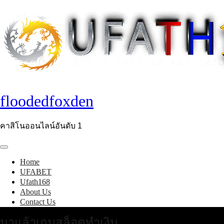
Skip
to
content
floodedfoxden
คาสิโนออนไลน์อันดับ 1
Home
UFABET
Ufath168
About Us
Contact Us
มาแล้วเกมสล็อตทำเงิน