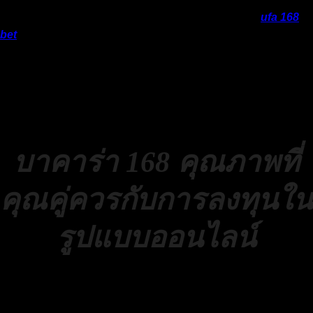
ใช้งานได้เป็นอย่างดี และแอดมินขอแนะนำเว็บเล่นเกม
ufa 168
bet
ที่คนต้องการมากที่สุด และยังสามารถทำการเล่นเกม และได้
รับโบนัสมากมาย สุดท้ายทางเราต้องขอขอบคุณผู้สนับสนุนใจดี
อย่าง
บาคาร่า 168
เว็บพนันออนไลน์ที่มีคุณภาพ และให้บริการดีๆ
มาโดยตลอด
💸💸💸💸 💸💸💸💸 💸💸💸💸 💸💸💸💸 💸💸💸💸 💸💸💸💸 💸💸
💸💸 💸💸💸💸 💸💸💸💸
บาคาร่า 168 คุณภาพที่
คุณคู่ควรกับการลงทุนใน
รูปแบบออนไลน์
💸💸💸💸 💸💸💸💸 💸💸💸💸 💸💸💸💸 💸💸💸💸 💸💸💸💸 💸💸
💸💸 💸💸💸💸 💸💸💸💸