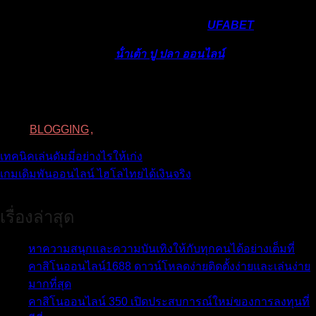
เทคนิคเล่นดัมมี่อย่างไรให้เก่ง
UFABET
โดย
น้ําเต้า ปู ปลา ออนไลน์
🔑 🔑 🔑 🔑 🔑 🔑 🔑 🔑 🔑 🔑 🔑 🔑 🔑 🔑 🔑 🔑 🔑 🔑 🔑 🔑 🔑 🔑
🔑 🔑🔑 🔑 🔑 🔑 🔑 🔑 🔑 🔑🔑 🔑 🔑🔑 🔑 🔑🔑 🔑 🔑 🔑 🔑 🔑 🔑
🔑🔑
BLOGGING
แนะแนว
เทคนิคเล่นดัมมี่อย่างไรให้เก่ง
เกมเดิมพันออนไลน์ ไฮโลไทยได้เงินจริง
เรื่อง
เรื่องล่าสุด
หาความสนุกและความบันเทิงให้กับทุกคนได้อย่างเต็มที่
คาสิโนออนไลน์1688 ดาวน์โหลดง่ายติดตั้งง่ายและเล่นง่าย
มากที่สุด
คาสิโนออนไลน์ 350 เปิดประสบการณ์ใหม่ของการลงทุนที่