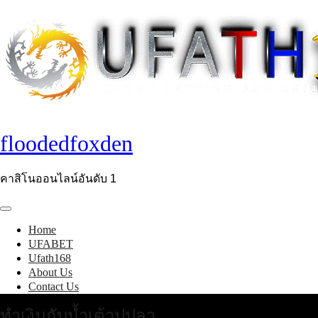
Skip
to
content
floodedfoxden
คาสิโนออนไลน์อันดับ 1
Home
UFABET
Ufath168
About Us
Contact Us
ทำเงินกับน้ำเต้าปูปลา