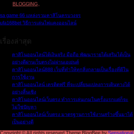
BLOGGING
แนะแนว
sa game 66 แหล่งรวมคาสิโนครบวงจร
ufa168bet วิธีการเล่นไพ่แคงออนไลน์
เรื่อง
เรื่องล่าสุด
คาสิโนออนไลน์ได้เงินจริง มือถือ พัฒนารายได้เสริมได้เป็น
อย่างดีผ่านเว็บตรงไม่ผ่านเอเย่นต์
คาสิโนออนไลน์888 เว็บที่ทำให้ทุกสิ่งกลายเป็นเรื่องที่ดีใน
การใช้งาน
คาสิโนออนไลน์ เครดิตฟรี ที่จะเปลี่ยนแปลงการเดินทางได้
อย่างสิ้นเชิง
คาสิโนออนไลน์เว็บตรง ทำการเล่นเกมในครั้งแรกแต่ก็จะ
ไม่ใช่ปัญหา
คาสิโนออนไลน์เว็บตรง มาตรฐานการใช้งานสร้างขึ้นมาได้
เป็นอย่างดี
Copyright © All rights reserved.Theme BlogBee by
Sensational