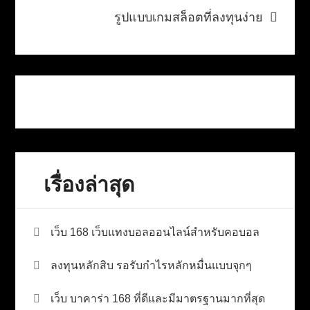
รูปแบบเกมสล็อตที่ลงทุนง่าย
เรื่องล่าสุด
เว็บ 168 เว็บแทงบอลออนไลน์สำหรับคอบอล
ลงทุนหลักสิบ รอรับกำไรหลักหมื่นแบบจุกๆ
เว็บ บาคาร่า 168 ที่ดีและมีมาตรฐานมากที่สุด