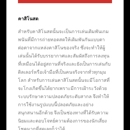
คาสิโนสด
สำหรับคาสิโนสดนั้นจะเป็นการเล่นเดิมพันเกม
พนันที่มีการถ่ายทอดสดให้เดิมพันกันแบบตา
ต่อตาจากแหล่งคาสิโนของจริง ซึ่งจะทำให้ผู้
เล่นนั้นได้รับบรรยากาศและสัมผัสถึงการลงทุน
ที่เหมือนได้อยู่สถานที่จริงและยังเป็นการเล่นกับ
ดิลเลอร์หรือเจ้ามือที่เป็นคนจริงจากทั่วทุกมุม
โลก สำหรับการเล่นคาสิโนสดนั้นจะมีโอกาสที่
จะโกงเกิดขึ้นได้ยากเพราะมีการเฝ้าระวังด้วย
ระบบรักษาความปลอดภัยระดับสากล จึงทำให้
การใช้งานรูปแบบนี้ปลอดภัยและอย่าง
สนุกสนานอีกด้วย จึงเป็นช่องทางที่ได้รับความ
นิยมและตอบโจทย์ความต้องการของนักเสี่ยง
โชคมากที่สุดเลยก็ว่าได้