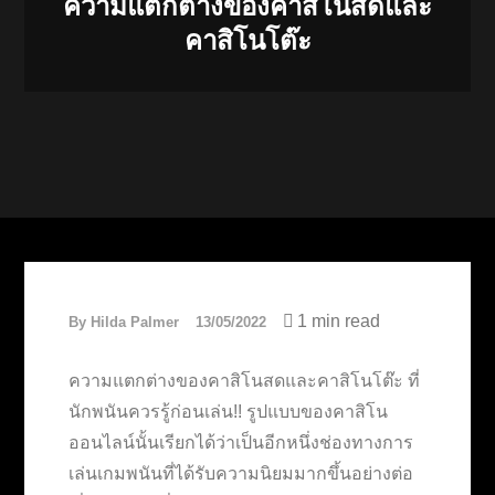
ความแตกต่างของคาสิโนสดและ
คาสิโนโต๊ะ
1 min read
By
Hilda Palmer
13/05/2022
ความแตกต่างของคาสิโนสดและคาสิโนโต๊ะ ที่
นักพนันควรรู้ก่อนเล่น!! รูปแบบของคาสิโน
ออนไลน์นั้นเรียกได้ว่าเป็นอีกหนึ่งช่องทางการ
เล่นเกมพนันที่ได้รับความนิยมมากขึ้นอย่างต่อ