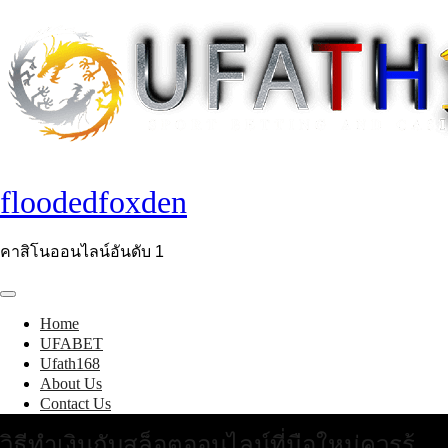
Skip
to
content
floodedfoxden
คาสิโนออนไลน์อันดับ 1
Home
UFABET
Ufath168
About Us
Contact Us
วิธีทำเงินกับสล็อตออนไลน์ที่มือใหม่ควรรู้